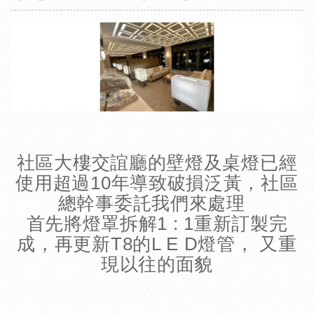
W
S
h
i
a
n
t
a
s
W
A
e
p
i
p
b
社區大樓交誼廳的壁燈及桌燈已經
使用超過10年導致破損泛黃，社區
o
總幹事委託我們來處理
首先將燈罩拆解1 : 1重新訂製完
成，再更新T8的L E D燈管， 又重
現以往的面貌