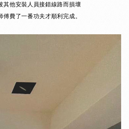
被其他安裝人員接錯線路而損壞
師傅費了一番功夫才順利完成。