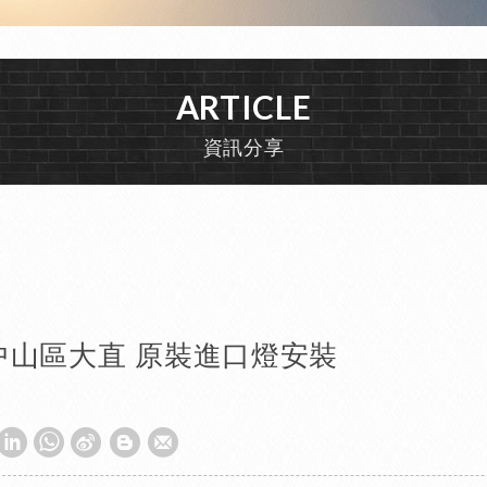
ARTICLE
資訊分享
25 中山區大直 原裝進口燈安裝
W
S
h
i