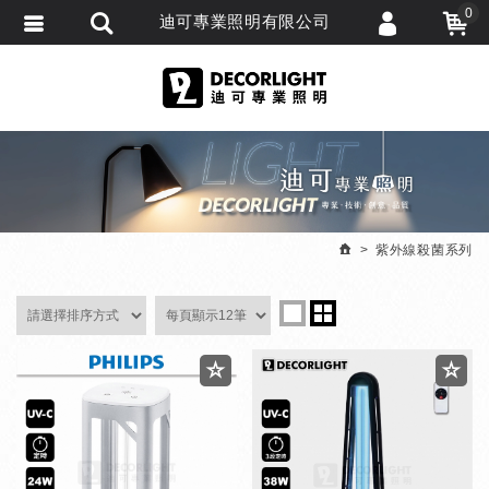
0
迪可專業照明有限公司
會員登入
繁體中文
會員註冊
忘記密碼
訂單查詢
追蹤清單
紫外線殺菌系列
匯款通知