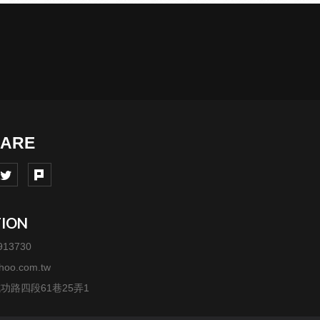
TION
913730
ahoo.com.tw
成功路四段61巷25弄1