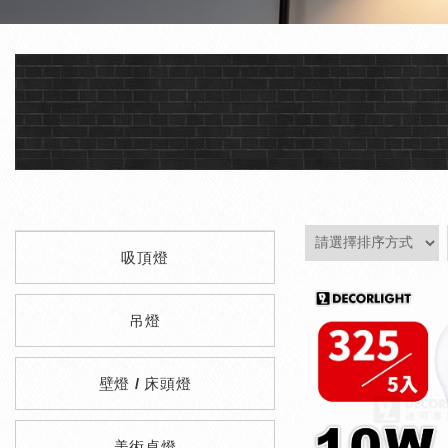
吸頂燈
吊燈
壁燈 / 床頭燈
美術桌燈