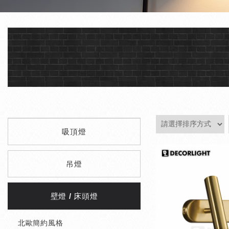
吸頂燈
吊燈
壁燈 / 床頭燈
北歐簡約風格