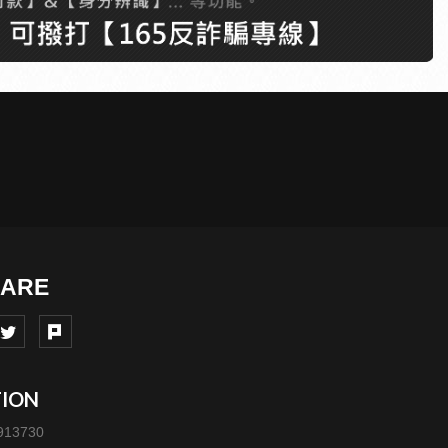
TION
913730